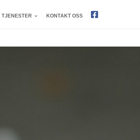
TJENESTER
KONTAKT OSS